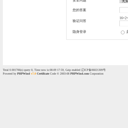
安全问题
您的答案
16×2
验证问答
隐身登录
Total 0.001706(s) query 0, Time now is:08-09 17:59, Gzip enabled
辽ICP备06021309号
Powered by
PHPWind
v7.0
Certificate
Code © 2003-08
PHPWind.com
Corporation