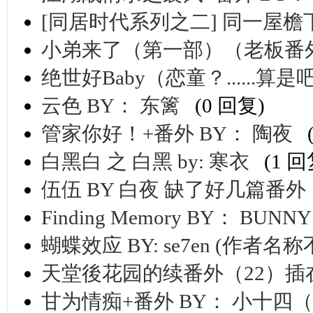
[同居时代系列之二] 同一屋檐下 
小弟来了（第一部）（老板番外
绝世好Baby（恋童？......算是
云色 BY： 东篱
(0 回复)
管家你好！+番外 BY： 陶夜
白黑白 之 白黑 by: 寒衣
(1 回
伍伍 BY 白夜 缺了好几篇番外
Finding Memory BY： BUN
蝴蝶效应 BY: se7en (作者名
天堂後花园的续番外（22）插在
甘为情痴+番外 BY： 小十四