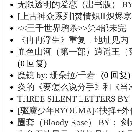
无限透明的爱恋（出书版） BY
[上古神众系列]焚情炽Ⅲ炽烬寒
<<三千世界鸦杀>>第4部未完
《冉冉浮生》重复，地址见内
血色山河（第一部）逍遥王（穿越时
(0 回复)
魔镜 by: 珊朵拉/千岩
(0 回复)
炎的《要怎么说分手》和《当
THREE SILENT LETTERS 
[驱魔少年RYOUMA]4抉择+外
圈套（Bloody Rose） BY：