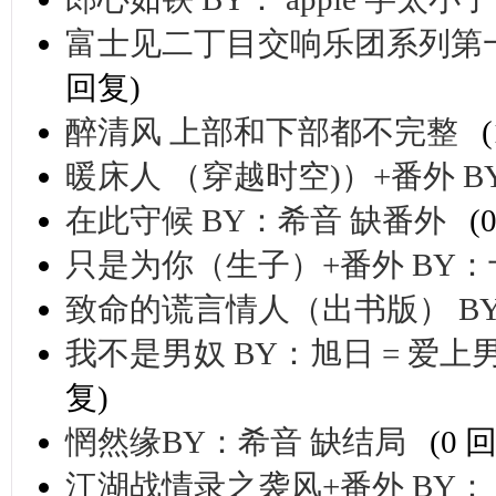
富士见二丁目交响乐团系列第
回复)
醉清风 上部和下部都不完整
暖床人 （穿越时空)）+番外 B
在此守候 BY：希音 缺番外
(
只是为你（生子）+番外 BY：
致命的谎言情人（出书版） BY
我不是男奴 BY：旭日 = 爱上男
复)
惘然缘BY：希音 缺结局
(0 
江湖战情录之袭风+番外 BY：