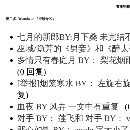
查看完整版
奥兰多-Orlando
->
『报错专区』
七月的新郎BY:月下桑 未完结
巫域/隐芳的《男妾》和《醉
多情只有春庭月 BY： 梨花烟
(0 回复)
[举报]烟笼寒水 BY： 左旋右
复)
血夜 BY 风弄 一文中有重复
(
对手 BY： 莲飞和 对手 BY： v
郎心如铁 BY： apple 字太小了