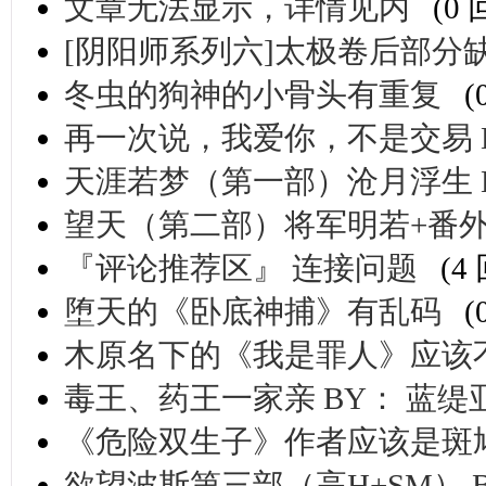
文章无法显示，详情见内
(0
[阴阳师系列六]太极卷后部分
冬虫的狗神的小骨头有重复
(
再一次说，我爱你，不是交易 B
天涯若梦（第一部）沧月浮生 B
望天（第二部）将军明若+番外 BY
『评论推荐区』 连接问题
(4
堕天的《卧底神捕》有乱码
(
木原名下的《我是罪人》应该
毒王、药王一家亲 BY： 蓝缇
《危险双生子》作者应该是斑
欲望波斯第三部（高H+SM） 