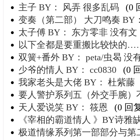
主子 BY： 风弄 很多乱码
(0
变奏（第二部） 大刀鸣奏 BY
太子傅 BY： 东方零非 没有文
以下全都是要重搬比较快的…
双簧+番外 BY： peta/虫曷 没
少爷的情人 BY： cc0830
(0 
我家老头是大佬 BY： 杜紫藤
要人警护系列五（外交手腕）
天人爱说笑 BY： 筱恩
(0 回
《宰相的霸道情人 》BY诗雅
极道情缘系列第一部部分与第