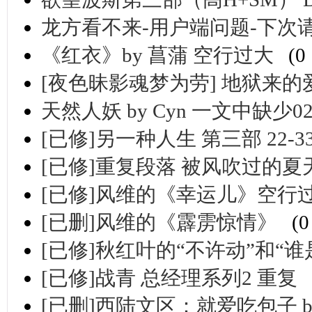
龙方看不来-用户端问题-下次
《红衣》by 菖蒲 空行过大
(0
[夜色昧影魂梦为劳] 地狱来的
天然人妖 by Cyn 一文中缺少021
[已修]另一种人生 第三部 22-33 m
[已修]重复段落 被风吹过的夏
[已修]风维的《幸运儿》空行
[已删]风维的《霹雳惊情》
(
[已修]秋红叶的“不许动”和“
[已修]战青 总经理系列2 重复
[已删]西陆文区：就爱吃包子 b