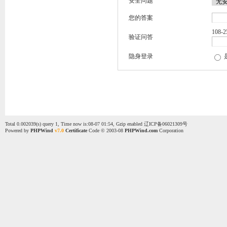
安全问题
您的答案
108-
验证问答
隐身登录
Total 0.002039(s) query 1, Time now is:08-07 01:54, Gzip enabled
辽ICP备06021309号
Powered by
PHPWind
v7.0
Certificate
Code © 2003-08
PHPWind.com
Corporation