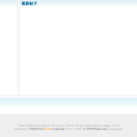
最新帖子
Total 0.003210(s) query 6, Time now is:08-07 03:32, Gzip enabled, update: 20:40
Powered by
PHPWind
v7.0
Certificate
Code © 2003-08
PHPWind.com
Corporation