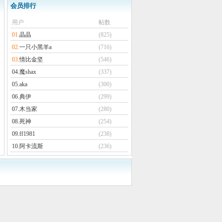
会员排行
用户
帖数
01.
晶晶
(825)
02.
一只小黑羊a
(716)
03.
情比金坚
(546)
04.
魔shax
(337)
05.
aka
(300)
06.
典伊
(299)
07.
木当家
(280)
08.
死神
(254)
09.
ff1981
(238)
10.
阿卡流斯
(236)