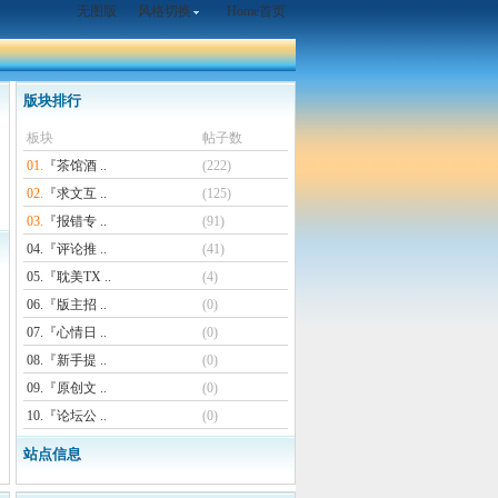
无图版
风格切换
Home首页
版块排行
板块
帖子数
01.
『茶馆酒 ..
(222)
02.
『求文互 ..
(125)
03.
『报错专 ..
(91)
04.
『评论推 ..
(41)
05.
『耽美TX ..
(4)
06.
『版主招 ..
(0)
07.
『心情日 ..
(0)
08.
『新手提 ..
(0)
09.
『原创文 ..
(0)
10.
『论坛公 ..
(0)
站点信息