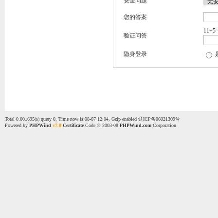
安全问题
您的答案
11+5
验证问答
隐身登录
Total 0.001695(s) query 0, Time now is:08-07 12:04, Gzip enabled
辽ICP备06021309号
Powered by
PHPWind
v7.0
Certificate
Code © 2003-08
PHPWind.com
Corporation