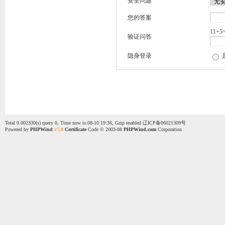
安全问题
您的答案
11+5
验证问答
隐身登录
Total 0.002330(s) query 0, Time now is:08-10 19:36, Gzip enabled
辽ICP备06021309号
Powered by
PHPWind
v7.0
Certificate
Code © 2003-08
PHPWind.com
Corporation