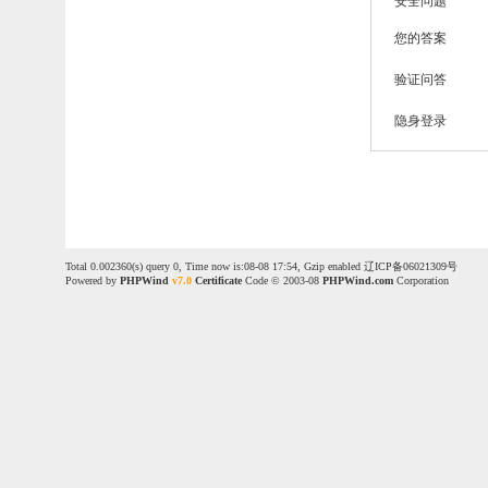
安全问题
您的答案
验证问答
隐身登录
Total 0.002360(s) query 0, Time now is:08-08 17:54, Gzip enabled
辽ICP备06021309号
Powered by
PHPWind
v7.0
Certificate
Code © 2003-08
PHPWind.com
Corporation