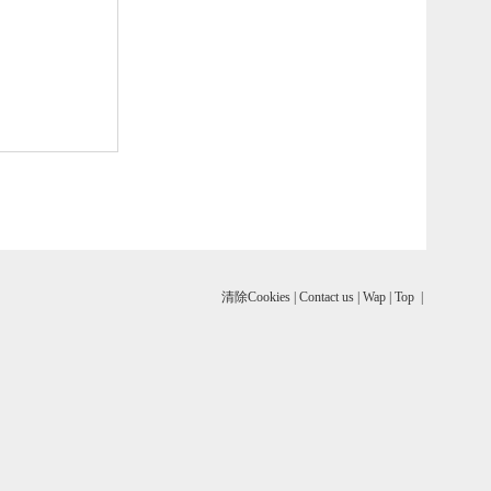
清除Cookies
|
Contact us
|
Wap
|
Top
|