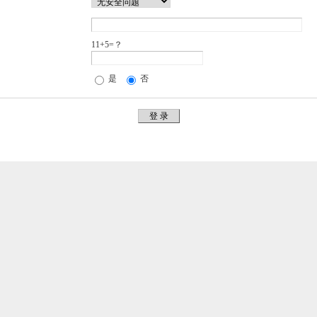
11+5=？
是
否