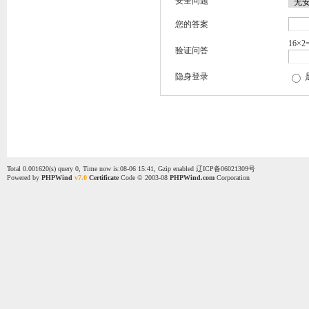
安全问题
您的答案
16×2
验证问答
隐身登录
Total 0.001620(s) query 0, Time now is:08-06 15:41, Gzip enabled
辽ICP备06021309号
Powered by
PHPWind
v7.0
Certificate
Code © 2003-08
PHPWind.com
Corporation