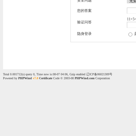
安全问题
您的答案
11+5
验证问答
隐身登录
Total 0.001712(s) query 0, Time now is:08-07 04:06, Gzip enabled
辽ICP备06021309号
Powered by
PHPWind
v7.0
Certificate
Code © 2003-08
PHPWind.com
Corporation