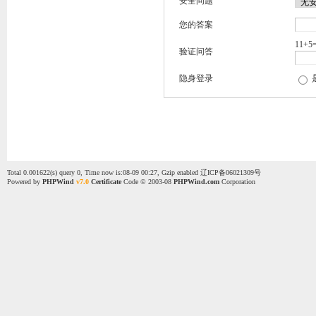
安全问题
您的答案
11+5
验证问答
隐身登录
Total 0.001622(s) query 0, Time now is:08-09 00:27, Gzip enabled
辽ICP备06021309号
Powered by
PHPWind
v7.0
Certificate
Code © 2003-08
PHPWind.com
Corporation