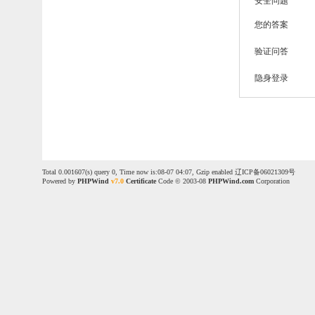
安全问题
您的答案
验证问答
隐身登录
Total 0.001607(s) query 0, Time now is:08-07 04:07, Gzip enabled
辽ICP备06021309号
Powered by
PHPWind
v7.0
Certificate
Code © 2003-08
PHPWind.com
Corporation