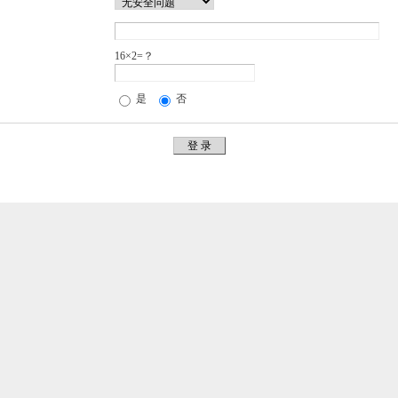
16×2=？
是
否