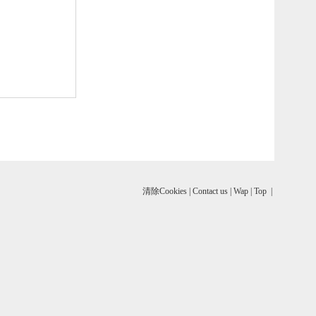
清除Cookies
|
Contact us
|
Wap
|
Top
|