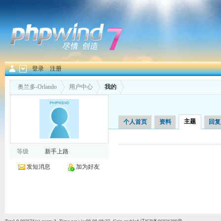
登录
注册
奥兰多-Orlando
用户中心
我的
主题
个人首页
资料
回复
等级
新手上路
发短消息
加为好友