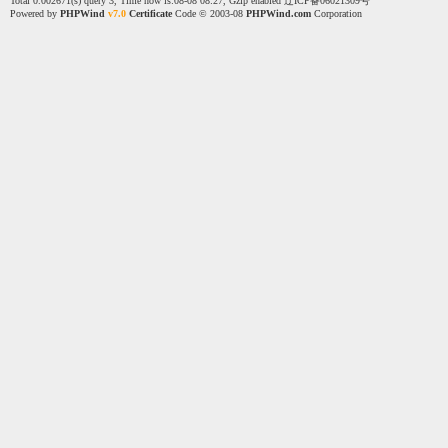
Total 0.002671(s) query 3, Time now is:08-08 08:27, Gzip enabled
辽ICP备06021309号
Powered by
PHPWind
v7.0
Certificate
Code © 2003-08
PHPWind.com
Corporation