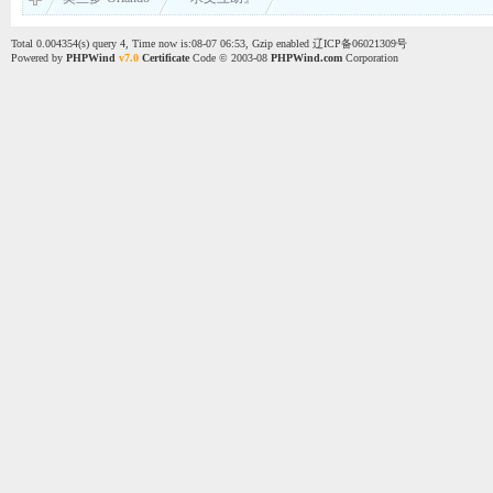
Total 0.004354(s) query 4, Time now is:08-07 06:53, Gzip enabled
辽ICP备06021309号
Powered by
PHPWind
v7.0
Certificate
Code © 2003-08
PHPWind.com
Corporation