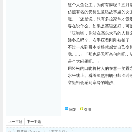
这个人鱼公主，为何有脚呢？五月
仿照有名的安徒生童话故事里的女
腿。（还是说，只有多拉家常才设
客在说什么。如果是英语还好，可
「哎哟哟，你站在高头大马的人群
矮冬瓜吗？」右手压着刚刚被拍了
不过一来到哥本哈根就感觉自己变
我……」「那也是无可奈何的吧，
是个大问题吧。」
用轻松的口吻将树人的在意一笑置
水平线上。看着虽然明朗但却冷若
穿短袖会感到寒冷的地步。
回复
引用
上一主题
下一主题
奥兰多-Orlando
『求文互助』