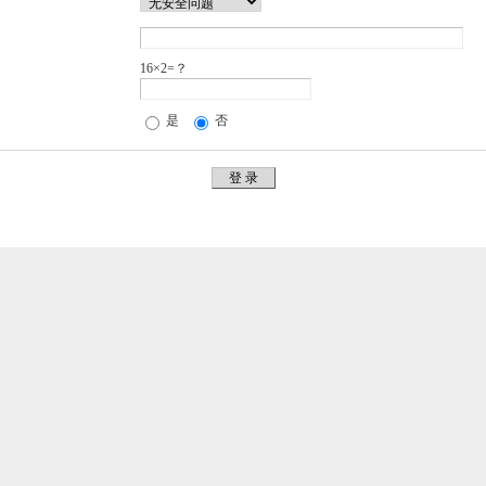
16×2=？
是
否