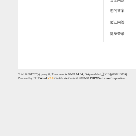
安全问题
您的答案
验证问答
隐身登录
Total 0.001707(s) query 0, Time now is:08-09 14:54, Gzip enabled
辽ICP备06021309号
Powered by
PHPWind
v7.0
Certificate
Code © 2003-08
PHPWind.com
Corporation