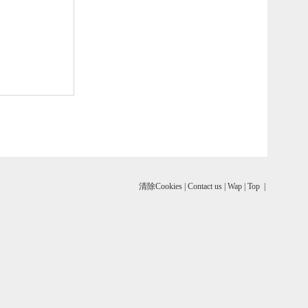
清除Cookies
|
Contact us
|
Wap
|
Top
|