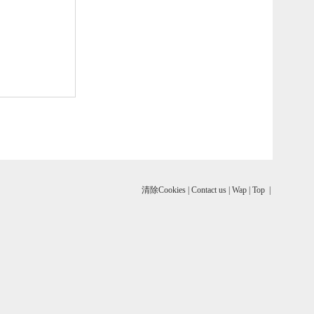
清除Cookies
|
Contact us
|
Wap
|
Top
|