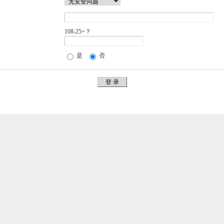
108-25=？
是
否