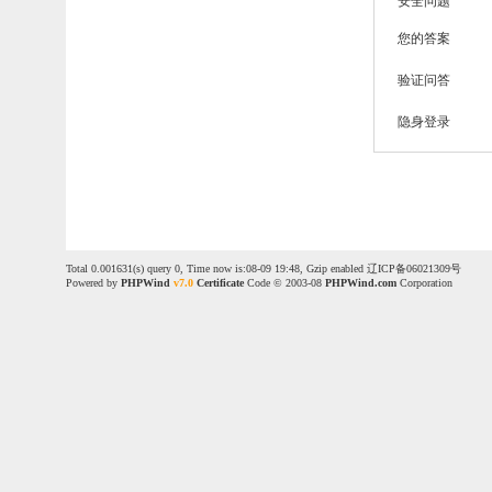
安全问题
您的答案
验证问答
隐身登录
Total 0.001631(s) query 0, Time now is:08-09 19:48, Gzip enabled
辽ICP备06021309号
Powered by
PHPWind
v7.0
Certificate
Code © 2003-08
PHPWind.com
Corporation