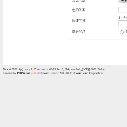
安全问题
您的答案
11+5
验证问答
隐身登录
Total 0.002614(s) query 1, Time now is:08-09 14:13, Gzip enabled
辽ICP备06021309号
Powered by
PHPWind
v7.0
Certificate
Code © 2003-08
PHPWind.com
Corporation